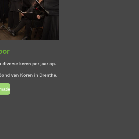
oor
 diverse keren per jaar op.
 Bond van Koren in Drenthe.
matie