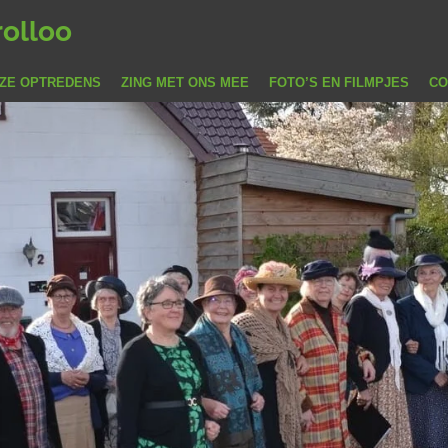
rolloo
ZE OPTREDENS
ZING MET ONS MEE
FOTO’S EN FILMPJES
CO