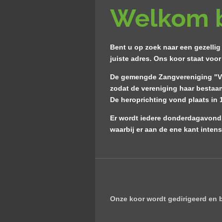
Welkom
Bent u op zoek naar een gezellig
juiste adres. Ons koor staat voo
De gemengde Zangvereniging "Vrie
zodat de vereniging haar bestaan
De heroprichting vond plaats in
Er wordt iedere donderdagavond m
waarbij er aan de ene kant intens
Onze koor wordt gedirigeerd en b