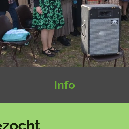
Info
ezocht