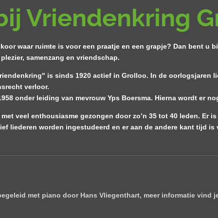
bij Vriendenkring G
 koor waar ruimte is voor een praatje en een grapje? Dan bent u bi
r plezier, samenzang en vriendschap.
ndenkring" is sinds 1920 actief in Grolloo. In de oorlogsjaren lie
srecht verloor.
 1958 onder leiding van mevrouw Yps Boersma. Hierna wordt er n
et veel enthousiasme gezongen door zo’n 35 tot 40 leden. Er is 
ief liederen worden ingestudeerd en er aan de andere kant tijd is 
egeleid met piano door Hans Vliegenthart, meer informatie vind j