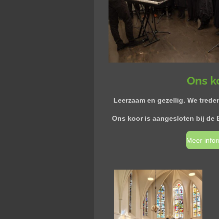
Ons k
Leerzaam en gezellig. We treden
Ons koor is aangesloten bij de
Meer infor